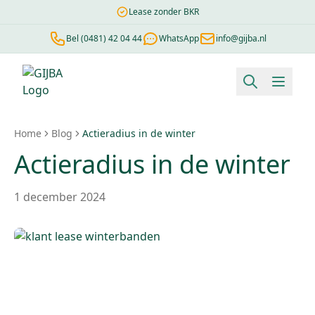
Lease zonder BKR
Bel (0481) 42 04 44
WhatsApp
info@gijba.nl
Financial lease berekenen
Negatieve BKR
Zonder BKR toetsi
Home
Blog
Actieradius in de winter
Actieradius in de winter
1 december 2024