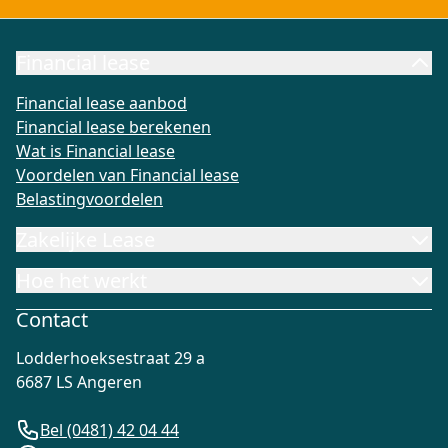
Financial lease
Financial lease aanbod
Financial lease berekenen
Wat is Fi
Financial lease aanbod
Financial lease berekenen
Wat is Financial lease
Voordelen van Financial lease
Belastingvoordelen
Zakelijke Lease
Hoe het werkt
Contact
Lodderhoeksestraat 29 a
6687 LS Angeren
Bel (0481) 42 04 44