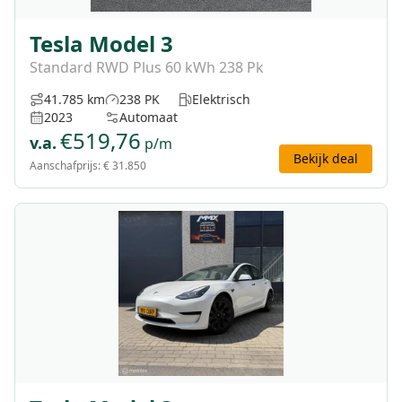
Tesla Model 3
Standard RWD Plus 60 kWh 238 Pk
41.785 km
238 PK
Elektrisch
2023
Automaat
€
519,76
v.a.
p/m
Bekijk deal
Aanschafprijs:
€ 31.850