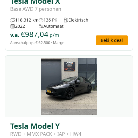
Tesla Model X
Base AWD 7 personen
118.312 km
136 PK
Elektrisch
2022
Automaat
€
987,04
v.a.
p/m
Bekijk deal
Aanschafprijs:
€ 62.500
· Marge
Tesla Model Y
RWD + MMX PACK + IAP + HW4