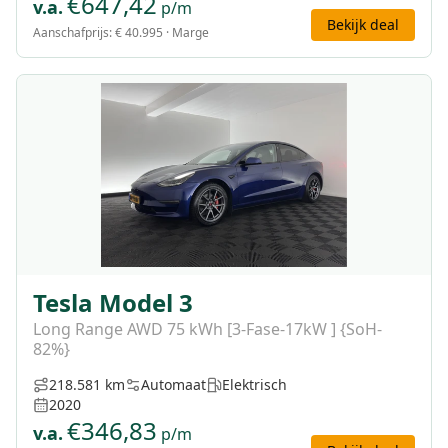
€
647,42
v.a.
p/m
Bekijk deal
Aanschafprijs:
€ 40.995
· Marge
Tesla Model 3
Long Range AWD 75 kWh [3-Fase-17kW ] {SoH-
82%}
218.581 km
Automaat
Elektrisch
2020
€
346,83
v.a.
p/m