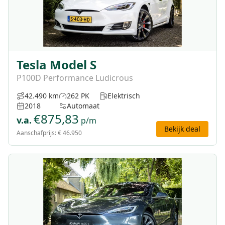
Tesla Model S
P100D Performance Ludicrous
42.490 km
262 PK
Elektrisch
2018
Automaat
€
875,83
v.a.
p/m
Bekijk deal
Aanschafprijs:
€ 46.950