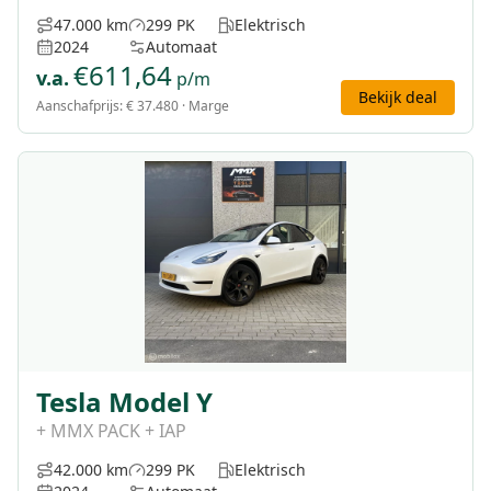
47.000 km
299 PK
Elektrisch
2024
Automaat
€
611,64
v.a.
p/m
Bekijk deal
Aanschafprijs:
€ 37.480
· Marge
Tesla Model Y
+ MMX PACK + IAP
42.000 km
299 PK
Elektrisch