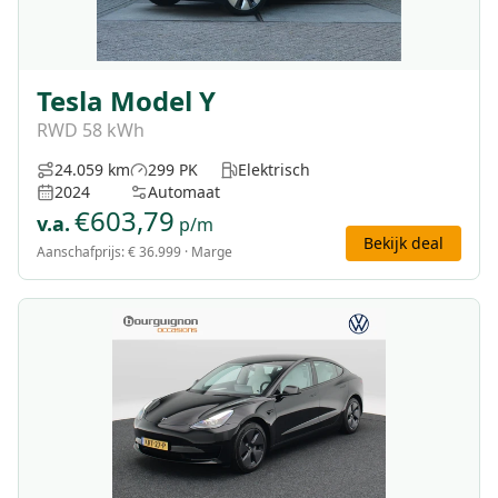
Tesla Model Y
RWD 58 kWh
24.059 km
299 PK
Elektrisch
2024
Automaat
€
603,79
v.a.
p/m
Bekijk deal
Aanschafprijs:
€ 36.999
· Marge