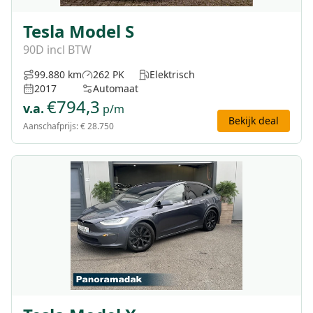
Tesla Model S
90D incl BTW
99.880 km
262 PK
Elektrisch
2017
Automaat
€
794,3
v.a.
p/m
Bekijk deal
Aanschafprijs:
€ 28.750