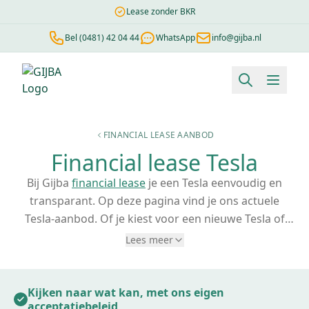
Lease zonder BKR
Bel (0481) 42 04 44
WhatsApp
info@gijba.nl
Financial lease berekenen
Negatieve BKR
Zonder BKR toetsi
FINANCIAL LEASE AANBOD
Financial lease Tesla
Bij Gijba
financial lease
je een Tesla eenvoudig en
transparant. Op deze pagina vind je ons actuele
Tesla-aanbod. Of je kiest voor een nieuwe Tesla of
liever een occasion, wij ondersteunen
zzp'ers
en
Lees meer
mkb'ers met een persoonlijke benadering. Ook
wanneer je
geen jaarcijfers
hebt of een
negatieve
BKR-registratie
. Je werkt hier met echte mensen die
Kijken naar wat kan, met ons eigen
acceptatiebeleid
begrijpen wat je nodig hebt, niet met automatische