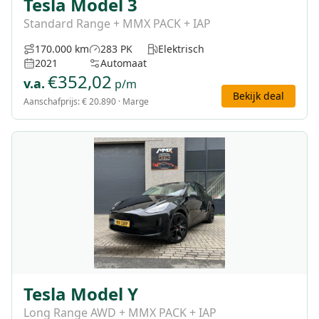
Tesla Model 3
Standard Range + MMX PACK + IAP
170.000 km
283 PK
Elektrisch
2021
Automaat
€
352,02
v.a.
p/m
Bekijk deal
Aanschafprijs:
€ 20.890
· Marge
Tesla Model Y
Long Range AWD + MMX PACK + IAP