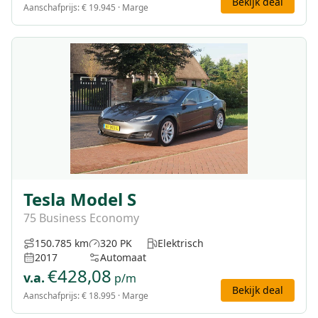
Bekijk deal
Aanschafprijs:
€ 19.945
· Marge
Tesla Model S
75 Business Economy
150.785 km
320 PK
Elektrisch
2017
Automaat
€
428,08
v.a.
p/m
Bekijk deal
Aanschafprijs:
€ 18.995
· Marge