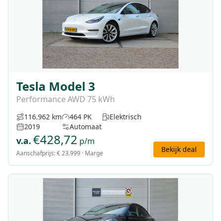
Tesla Model 3
Performance AWD 75 kWh
116.962 km
464 PK
Elektrisch
2019
Automaat
€
428,72
v.a.
p/m
Bekijk deal
Aanschafprijs:
€ 23.999
· Marge