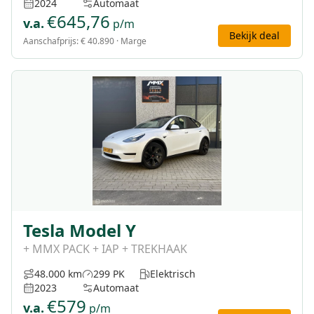
2024
Automaat
€
645,76
v.a.
p/m
Bekijk deal
Aanschafprijs:
€ 40.890
· Marge
Tesla Model Y
+ MMX PACK + IAP + TREKHAAK
48.000 km
299 PK
Elektrisch
2023
Automaat
€
579
v.a.
p/m