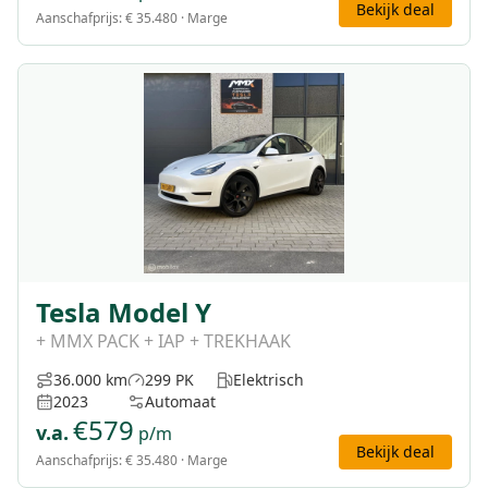
Bekijk deal
Aanschafprijs:
€ 35.480
· Marge
Tesla Model Y
+ MMX PACK + IAP + TREKHAAK
36.000 km
299 PK
Elektrisch
2023
Automaat
€
579
v.a.
p/m
Bekijk deal
Aanschafprijs:
€ 35.480
· Marge