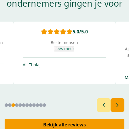
ondernemers gingen je voor
5.0
/5.0
en
Beste mensen
Lees meer
Au
c
Ali Thalaj
tr
i
M
b
Bekijk alle reviews