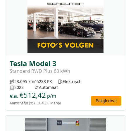
Tesla Model 3
Standard RWD Plus 60 kWh
23.095 km
283 PK
Elektrisch
2023
Automaat
€
512,42
v.a.
p/m
Bekijk deal
Aanschafprijs:
€ 31.400
· Marge