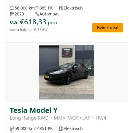
58.000 km
389 PK
Elektrisch
2023
Automaat
€
618,33
v.a.
p/m
Bekijk deal
Aanschafprijs:
€ 37.890
Tesla Model Y
Long Range RWD + MMX PACK + IAP + HW4
59.000 km
351 PK
Elektrisch