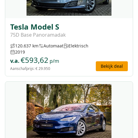
Tesla Model S
75D Base Panoramadak
120.637 km
Automaat
Elektrisch
2019
€
593,62
v.a.
p/m
Bekijk deal
Aanschafprijs:
€ 29.950