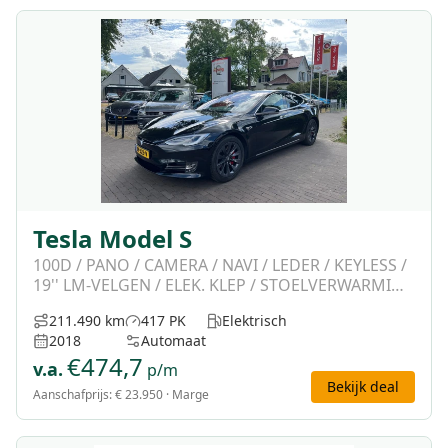
Tesla Model S
100D / PANO / CAMERA / NAVI / LEDER / KEYLESS /
19'' LM-VELGEN / ELEK. KLEP / STOELVERWARMING
/ ADAP. CRUISE
211.490 km
417 PK
Elektrisch
2018
Automaat
€
474,7
v.a.
p/m
Bekijk deal
Aanschafprijs:
€ 23.950
· Marge