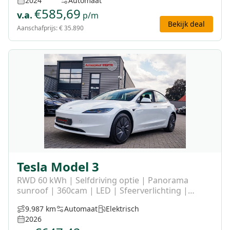
2024
Automaat
€
585,69
v.a.
p/m
Bekijk deal
Aanschafprijs:
€ 35.890
Tesla Model 3
RWD 60 kWh | Selfdriving optie | Panorama
sunroof | 360cam | LED | Sfeerverlichting |
Adaptieve cruise | Lane assist
9.987 km
Automaat
Elektrisch
2026