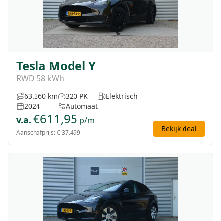
Tesla Model Y
RWD 58 kWh
63.360 km
320 PK
Elektrisch
2024
Automaat
€
611,95
v.a.
p/m
Bekijk deal
Aanschafprijs:
€ 37.499