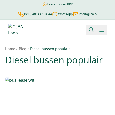
Lease zonder BKR
Bel (0481) 42 04 44
WhatsApp
info@gijba.nl
Financial lease berekenen
Negatieve BKR
Zonder BKR toetsi
Home
Blog
Diesel bussen populair
Diesel bussen populair