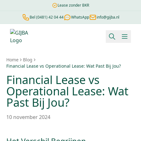
Lease zonder BKR
Bel (0481) 42 04 44
WhatsApp
info@gijba.nl
Financial lease berekenen
Negatieve BKR
Zonder BKR toetsi
Home
Blog
Financial Lease vs Operational Lease: Wat Past Bij Jou?
Financial Lease vs
Operational Lease: Wat
Past Bij Jou?
10 november 2024
Het Verschil Begrijpen