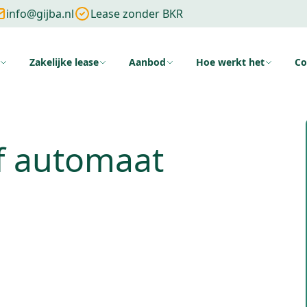
info@gijba.nl
Lease zonder BKR
Zakelijke lease
Aanbod
Hoe werkt het
Co
ng
Zonder cijfers
Zonder aanbetaling
Wat is financial lease
Voo
f automaat