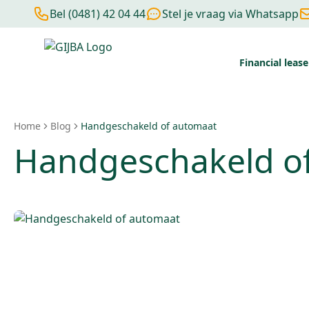
Bel (0481) 42 04 44
Stel je vraag via Whatsapp
Financial lease
Financial lease berekenen
Negatieve BKR
Zonder BKR toetsi
Home
Blog
Handgeschakeld of automaat
Handgeschakeld o