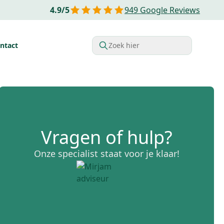
4.9
/
5
949
Google Reviews
ntact
Zoek hier
rdelen van Financial lease
Belastingvoordelen
Startende o
Vragen of hulp?
Onze specialist staat voor je klaar!