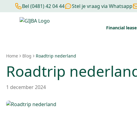
Bel (0481) 42 04 44
Stel je vraag via Whatsapp
Financial lease
Financial lease berekenen
Negatieve BKR
Zonder BKR toetsi
Home
Blog
Roadtrip nederland
Roadtrip nederlan
1 december 2024