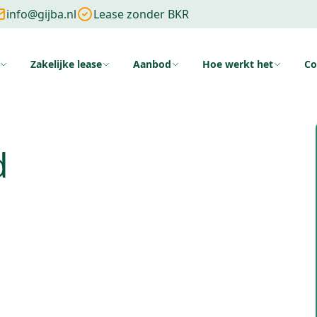
info@gijba.nl
Lease zonder BKR
Zakelijke lease
Aanbod
Hoe werkt het
Co
ng
Zonder cijfers
Zonder aanbetaling
Wat is financial lease
Voo
d