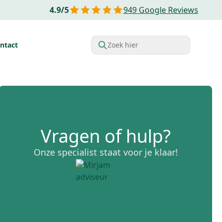
4.9
/
5
949
Google Reviews
ntact
Zoek hier
rdelen van Financial lease
Belastingvoordelen
Startende o
Vragen of hulp?
Onze specialist staat voor je klaar!