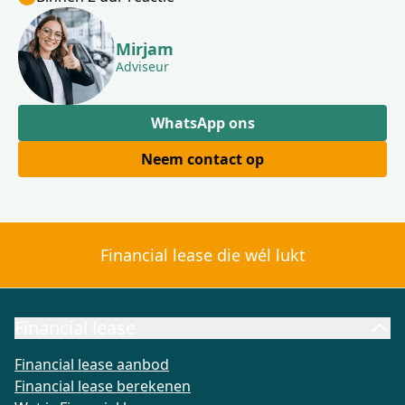
Mirjam
Adviseur
WhatsApp ons
Neem contact op
Financial lease die wél lukt
Financial lease
Financial lease aanbod
Financial lease berekenen
Wat is Fi
Financial lease aanbod
Financial lease berekenen