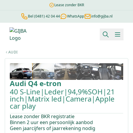
Lease zonder BKR
Bel (0481) 42 04 44
WhatsApp
info@gijba.nl
Financial lease berekenen
Negatieve BKR
Zonder BKR toetsi
AUDI
1
/
18
Audi
Q4 e-tron
40 S-Line|Leder|94,9%SOH|21
inch|Matrix led|Camera|Apple
car play
Lease zonder BKR registratie
Binnen 2 uur een persoonlijk aanbod
Geen jaarcijfers of jaarrekening nodig