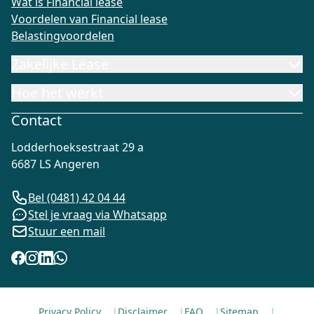
Wat is Financial lease
Voordelen van Financial lease
Belastingvoordelen
Zakelijke Lease
Hoe het werkt
Contact
Lodderhoeksestraat 29 a
6687 LS Angeren
Bel (0481) 42 04 44
Stel je vraag via Whatsapp
Stuur een mail
Privacy Policy
|
Disclaimer
|
FAQ
|
Sitemap
|