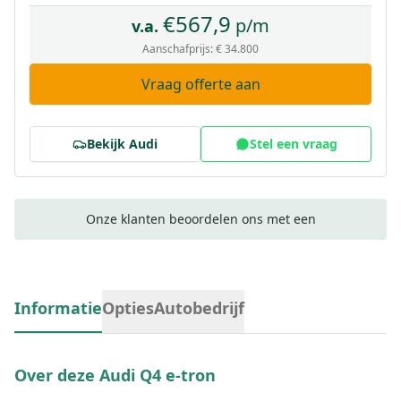
€
567,9
p/m
v.a.
Aanschafprijs:
€ 34.800
Vraag offerte aan
Bekijk
Audi
Stel een vraag
Onze klanten beoordelen ons met een
Informatie
Opties
Autobedrijf
Over deze
Audi Q4 e-tron