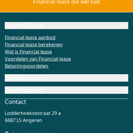
Financial lease die wél lukt
Financial lease
Financial lease aanbod
Financial lease berekenen
Wat is Fi
Financial lease aanbod
Financial lease berekenen
Wat is Financial lease
Voordelen van Financial lease
Belastingvoordelen
Zakelijke Lease
Hoe het werkt
Contact
Lodderhoeksestraat 29 a
6687 LS Angeren