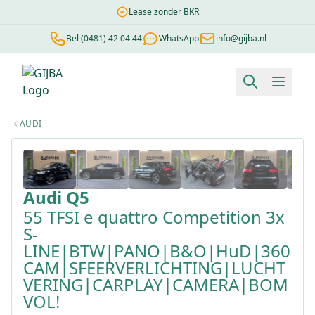
Lease zonder BKR
Bel (0481) 42 04 44
WhatsApp
info@gijba.nl
Financial lease berekenen
Negatieve BKR
Zonder BKR toetsi
AUDI
1
/
45
Audi
Q5
55 TFSI e quattro Competition 3x
S-
LINE|BTW|PANO|B&O|HuD|360
CAM|SFEERVERLICHTING|LUCHT
VERING|CARPLAY|CAMERA|BOM
VOL!