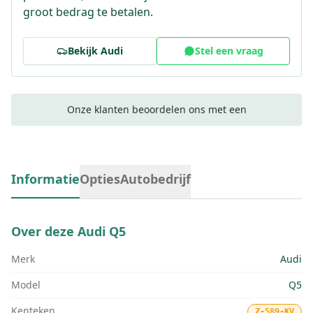
groot bedrag te betalen.
Bekijk
Audi
Stel een vraag
Onze klanten beoordelen ons met een
Informatie
Opties
Autobedrijf
Over deze
Audi Q5
Merk
Audi
Model
Q5
Kenteken
Z-589-KV