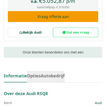
€
5.052,87
p/m
v.a.
Aanschafprijs:
€ 319.950
Vraag offerte aan
Bekijk
Audi
Stel een vraag
Onze klanten beoordelen ons met een
Informatie
Opties
Autobedrijf
Over deze
Audi RSQ8
Merk
Audi