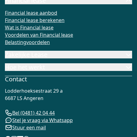
Financial lease
Financial lease aanbod
Financial lease berekenen
Wat is Fi
Financial lease aanbod
Financial lease berekenen
Wat is Financial lease
Voordelen van Financial lease
Belastingvoordelen
Zakelijke Lease
Hoe het werkt
Contact
Lodderhoeksestraat 29 a
6687 LS Angeren
Bel (0481) 42 04 44
Stel je vraag via Whatsapp
Stuur een mail