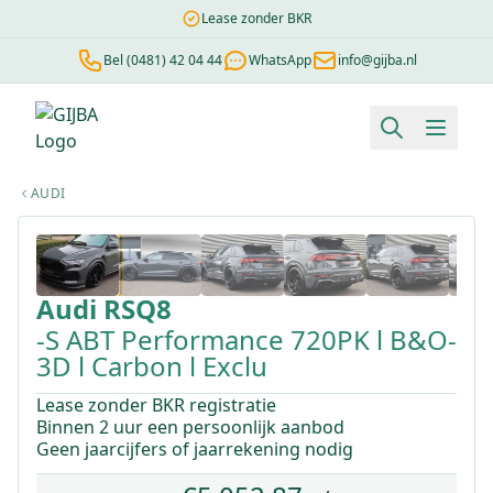
Lease zonder BKR
Bel (0481) 42 04 44
WhatsApp
info@gijba.nl
Financial lease berekenen
Negatieve BKR
Zonder BKR toetsi
AUDI
1
/
52
Audi
RSQ8
-S ABT Performance 720PK l B&O-
3D l Carbon l Exclu
Lease zonder BKR registratie
Binnen 2 uur een persoonlijk aanbod
Geen jaarcijfers of jaarrekening nodig