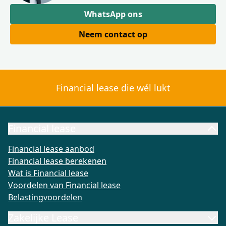
WhatsApp ons
Neem contact op
Financial lease die wél lukt
Financial lease
Financial lease aanbod
Financial lease berekenen
Wat is Fi
Financial lease aanbod
Financial lease berekenen
Wat is Financial lease
Voordelen van Financial lease
Belastingvoordelen
Zakelijke Lease