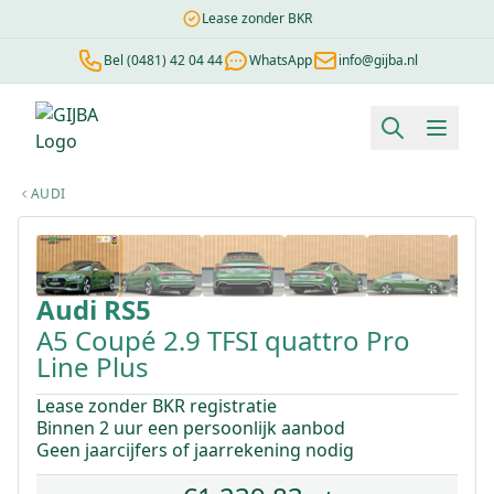
Lease zonder BKR
Bel (0481) 42 04 44
WhatsApp
info@gijba.nl
Financial lease berekenen
Negatieve BKR
Zonder BKR toetsi
AUDI
1
/
42
Audi
RS5
A5 Coupé 2.9 TFSI quattro Pro
Line Plus
Lease zonder BKR registratie
Binnen 2 uur een persoonlijk aanbod
Geen jaarcijfers of jaarrekening nodig