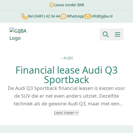
Lease zonder BKR
Bel (0481) 42 04 44
WhatsApp
info@gijba.nl
Financial lease berekenen
Negatieve BKR
Zonder BKR toetsi
AUDI
Financial lease Audi Q3
Sportback
De Audi Q3 Sportback financial leasen is kiezen voor
de SUV die er net even anders uitziet. Dezelfde
techniek als de gewone Audi Q3, maar met een
aflopende daklijn die de auto sportiever en
Lees meer
expressiever maakt. Bij Gijba regelen we de financial
lease van een Audi Q3 Sportback voor zzp'ers en