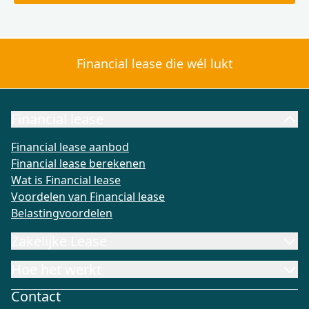
Financial lease die wél lukt
Financial lease
Financial lease aanbod
Financial lease berekenen
Wat is Fi
Financial lease aanbod
Financial lease berekenen
Wat is Financial lease
Voordelen van Financial lease
Belastingvoordelen
Zakelijke Lease
Hoe het werkt
Contact