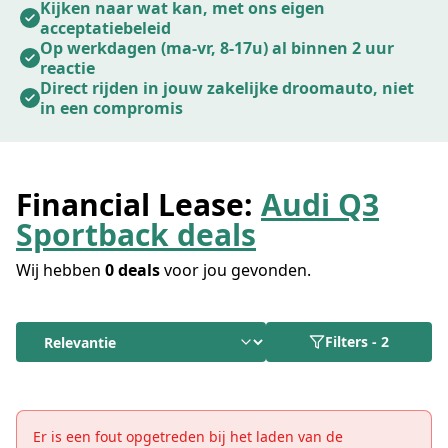
mkb'ers. Starters zijn welkom vanaf 1 maand KVK,
Kijken naar wat kan, met ons eigen
acceptatiebeleid
geen jaarcijfers vereist. Ook met een negatieve BKR-
Op werkdagen (ma-vr, 8-17u) al binnen 2 uur
registratie beoordelen we je persoonlijk.
reactie
Direct rijden in jouw zakelijke droomauto, niet
in een compromis
Financial Lease:
Audi Q3
Sportback deals
Wij hebben
0 deals
voor jou gevonden.
Filters
-
2
Er is een fout opgetreden bij het laden van de