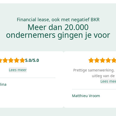
Financial lease, ook met negatief BKR
Meer dan 20.000
ondernemers gingen je voor
5.0
/5.0
Prettige samenwerking. Goede service en
uitleg van de lease .
Lees meer
A
Matthieu Vroom