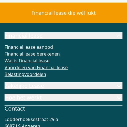
Financial lease die wél lukt
Financial lease
Financial lease aanbod
Financial lease berekenen
Wat is Fi
Financial lease aanbod
Financial lease berekenen
Wat is Financial lease
Voordelen van Financial lease
Belastingvoordelen
Zakelijke Lease
Hoe het werkt
Contact
Lodderhoeksestraat 29 a
6687 LS Angeren