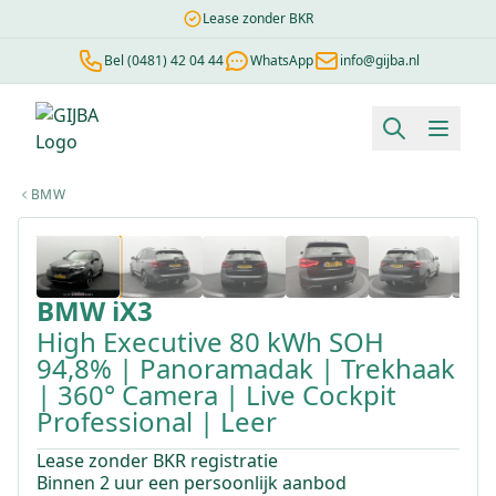
Lease zonder BKR
Bel (0481) 42 04 44
WhatsApp
info@gijba.nl
Financial lease berekenen
Negatieve BKR
Zonder BKR toetsi
BMW
1
/
42
BMW
iX3
High Executive 80 kWh SOH
94,8% | Panoramadak | Trekhaak
| 360° Camera | Live Cockpit
Professional | Leer
Lease zonder BKR registratie
Binnen 2 uur een persoonlijk aanbod