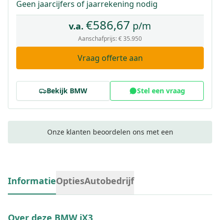
Geen jaarcijfers of jaarrekening nodig
€
586,67
p/m
v.a.
Aanschafprijs:
€ 35.950
Vraag offerte aan
Bekijk
BMW
Stel een vraag
Onze klanten beoordelen ons met een
Informatie
Opties
Autobedrijf
Over deze
BMW iX3