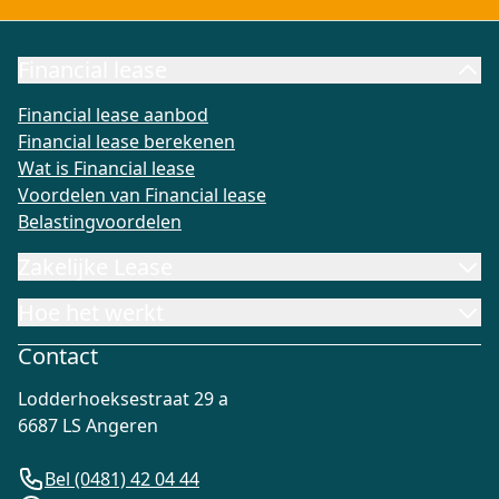
Financial lease
Financial lease aanbod
Financial lease berekenen
Wat is Fi
Financial lease aanbod
Financial lease berekenen
Wat is Financial lease
Voordelen van Financial lease
Belastingvoordelen
Zakelijke Lease
Hoe het werkt
Contact
Lodderhoeksestraat 29 a
6687 LS Angeren
Bel (0481) 42 04 44