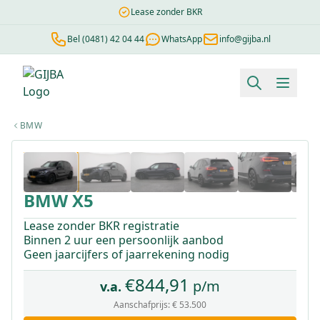
Lease zonder BKR
Bel (0481) 42 04 44
WhatsApp
info@gijba.nl
Financial lease berekenen
Negatieve BKR
Zonder BKR toetsi
BMW
1
/
50
BMW
X5
Lease zonder BKR registratie
Binnen 2 uur een persoonlijk aanbod
Geen jaarcijfers of jaarrekening nodig
€
844,91
p/m
v.a.
Aanschafprijs:
€ 53.500