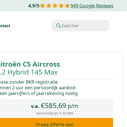
4.9
/
5
949
Google Reviews
ntact
Zoek hier
rdelen van Financial lease
Belastingvoordelen
Startende o
itroën
C5 Aircross
.2 Hybrid 145 Max
ease zonder BKR registratie
innen 2 uur een persoonlijk aanbod
een jaarcijfers of jaarrekening nodig
€
585,69
p/m
v.a.
Aanschafprijs:
€ 35.890
Vraag offerte aan