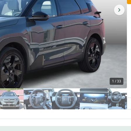
1
/
33