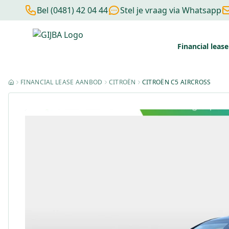
Bel (0481) 42 04 44
Stel je vraag via Whatsapp
Financial lease
Financial lease berekenen
Negatieve BKR
Zonder BKR toetsi
FINANCIAL LEASE AANBOD
CITROËN
CITROËN C5 AIRCROSS
HOME