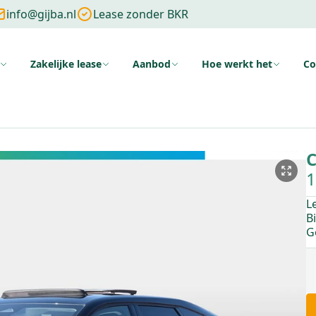
info@gijba.nl
Lease zonder BKR
Zakelijke lease
Aanbod
Hoe werkt het
Co
ng
Zonder cijfers
Zonder aanbetaling
Wat is financial lease
Voo
C
1
L
B
G