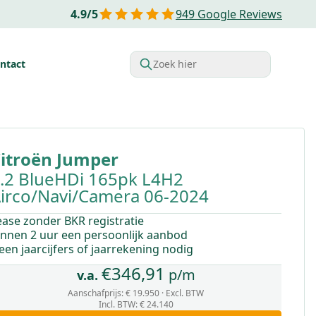
4.9
/
5
949
Google Reviews
ntact
Zoek hier
rdelen van Financial lease
Belastingvoordelen
Startende o
itroën
Jumper
.2 BlueHDi 165pk L4H2
irco/Navi/Camera 06-2024
ease zonder BKR registratie
innen 2 uur een persoonlijk aanbod
een jaarcijfers of jaarrekening nodig
€
346,91
p/m
v.a.
Aanschafprijs:
€ 19.950
· Excl. BTW
Incl. BTW
:
€ 24.140