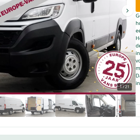
G
h
e
H
d
i
v
m
D
i
1
/
21