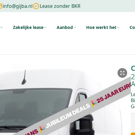
info@gijba.nl
Lease zonder BKR
Zakelijke lease
Aanbod
Hoe werkt het
Co
ng
Zonder cijfers
Zonder aanbetaling
Wat is financial lease
Voo
C
2
A
L
B
G