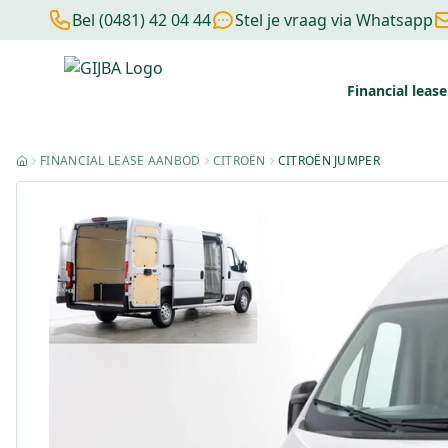
Bel (0481) 42 04 44
Stel je vraag via Whatsapp
Financial lease
Financial lease berekenen
Negatieve BKR
Zonder BKR toetsi
FINANCIAL LEASE AANBOD
CITROËN
CITROËN JUMPER
HOME