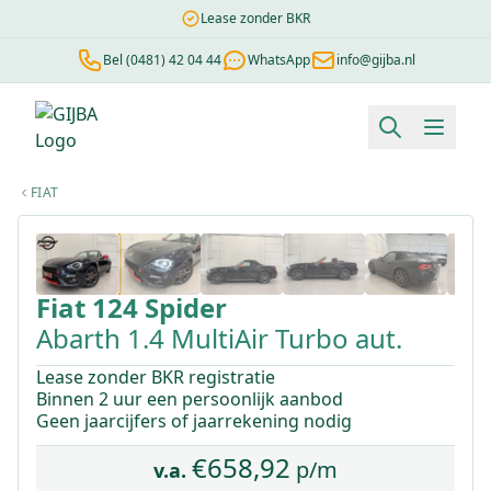
Lease zonder BKR
Bel (0481) 42 04 44
WhatsApp
info@gijba.nl
Financial lease berekenen
Negatieve BKR
Zonder BKR toetsi
FIAT
1
/
49
Fiat
124 Spider
Abarth 1.4 MultiAir Turbo aut.
Lease zonder BKR registratie
Binnen 2 uur een persoonlijk aanbod
Geen jaarcijfers of jaarrekening nodig
€
658,92
p/m
v.a.