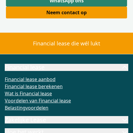
WhatsApp ons
Neem contact op
Financial lease die wél lukt
Financial lease
Financial lease aanbod
Financial lease berekenen
Wat is Fi
Financial lease aanbod
Financial lease berekenen
Wat is Financial lease
Voordelen van Financial lease
Belastingvoordelen
Zakelijke Lease
Hoe het werkt