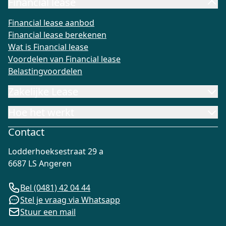
Financial lease
Financial lease aanbod
Financial lease berekenen
Wat is Fi
Financial lease aanbod
Financial lease berekenen
Wat is Financial lease
Voordelen van Financial lease
Belastingvoordelen
Zakelijke Lease
Hoe het werkt
Contact
Lodderhoeksestraat 29 a
6687 LS Angeren
Bel (0481) 42 04 44
Stel je vraag via Whatsapp
Stuur een mail