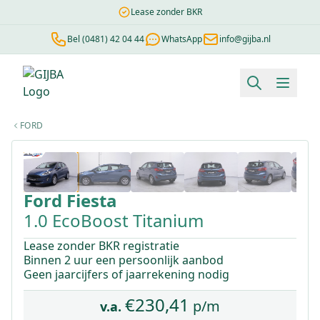
Lease zonder BKR
Bel (0481) 42 04 44
WhatsApp
info@gijba.nl
Financial lease berekenen
Negatieve BKR
Zonder BKR toetsi
FORD
1
/
41
Ford
Fiesta
1.0 EcoBoost Titanium
Lease zonder BKR registratie
Binnen 2 uur een persoonlijk aanbod
Geen jaarcijfers of jaarrekening nodig
€
230,41
p/m
v.a.