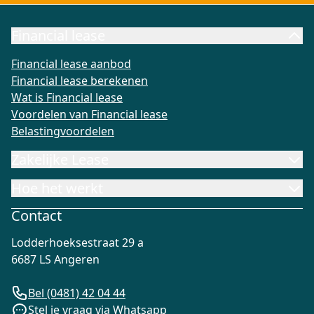
Financial lease
Financial lease aanbod
Financial lease berekenen
Wat is Fi
Financial lease aanbod
Financial lease berekenen
Wat is Financial lease
Voordelen van Financial lease
Belastingvoordelen
Zakelijke Lease
Hoe het werkt
Contact
Lodderhoeksestraat 29 a
6687 LS Angeren
Bel (0481) 42 04 44
Stel je vraag via Whatsapp