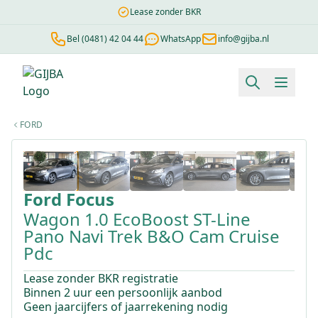
Lease zonder BKR
Bel (0481) 42 04 44
WhatsApp
info@gijba.nl
Financial lease berekenen
Negatieve BKR
Zonder BKR toetsi
FORD
1
/
33
Ford
Focus
Wagon 1.0 EcoBoost ST-Line
Pano Navi Trek B&O Cam Cruise
Pdc
Lease zonder BKR registratie
Binnen 2 uur een persoonlijk aanbod
Geen jaarcijfers of jaarrekening nodig