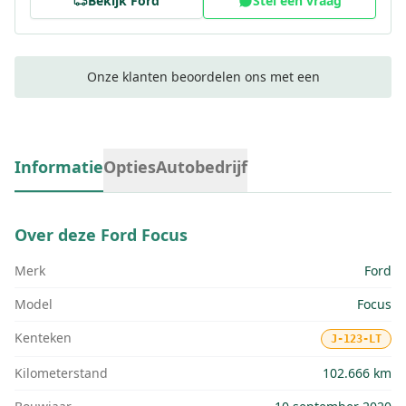
Bekijk
Ford
Stel een vraag
Onze klanten beoordelen ons met een
Informatie
Opties
Autobedrijf
Over deze
Ford Focus
Merk
Ford
Model
Focus
Kenteken
J-123-LT
Kilometerstand
102.666 km