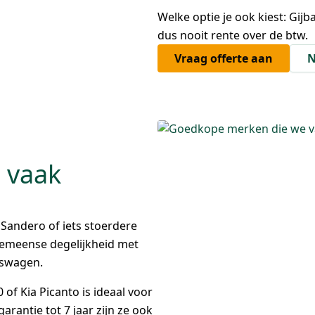
Welke optie je ook kiest: Gijba
dus nooit rente over de btw.
Vraag offerte aan
N
 vaak
 Sandero of iets stoerdere
Roemeense degelijkheid met
kswagen.
of Kia Picanto is ideaal voor
rantie tot 7 jaar zijn ze ook