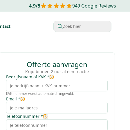
4.9
/
5
949
Google Reviews
ntact
Zoek hier
rdelen van Financial lease
Belastingvoordelen
Startende o
Offerte aanvragen
Krijg binnen 2 uur al een reactie
Bedrijfsnaam of KVK
*
KVK-nummer wordt automatisch ingevuld.
Email
*
Telefoonnummer
*