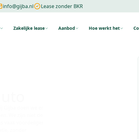
info@gijba.nl
Lease zonder BKR
Zakelijke lease
Aanbod
Hoe werkt het
Co
ng
Zonder cijfers
Zonder aanbetaling
Wat is financial lease
Voo
LIJK
auto
j Gijba doen we er
n. We zijn niet de
ns vaak voordeliger
atie, zonder