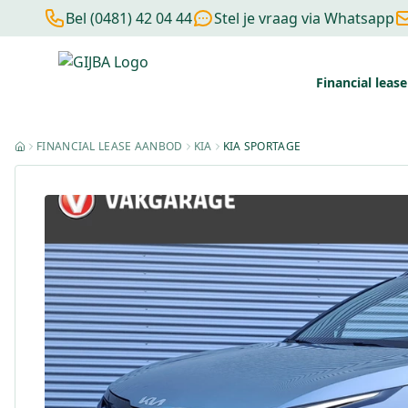
Bel (0481) 42 04 44
Stel je vraag via Whatsapp
Financial lease
Financial lease berekenen
Negatieve BKR
Zonder BKR toetsi
FINANCIAL LEASE AANBOD
KIA
KIA SPORTAGE
HOME