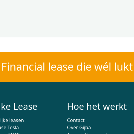
Financial lease die wél lukt
jke Lease
Hoe het werkt
ijke leasen
Contact
ase Tesla
Over Gijba