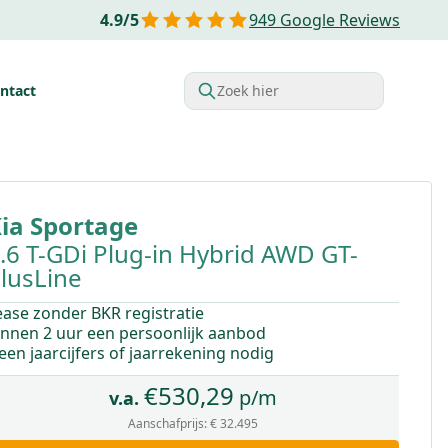
4.9
/
5
949
Google Reviews
ntact
Zoek hier
rdelen van Financial lease
Belastingvoordelen
Startende o
ia
Sportage
.6 T-GDi Plug-in Hybrid AWD GT-
lusLine
ease zonder BKR registratie
innen 2 uur een persoonlijk aanbod
een jaarcijfers of jaarrekening nodig
€
530,29
p/m
v.a.
Aanschafprijs:
€ 32.495