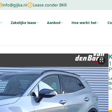
info@gijba.nl
Lease zonder BKR
Zakelijke lease
Aanbod
Hoe werkt het
Co
ng
Zonder cijfers
Zonder aanbetaling
Wat is financial lease
Voo
K
1
P
L
B
G