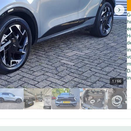
G
h
e
H
d
i
v
m
D
i
1
/
66