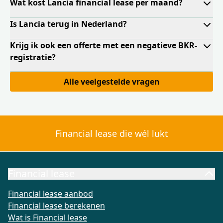
Wat kost Lancia financial lease per maand?
Is Lancia terug in Nederland?
Krijg ik ook een offerte met een negatieve BKR-
registratie?
Alle veelgestelde vragen
Financial lease die wél lukt
Financial lease
Financial lease aanbod
Financial lease berekenen
Wat is Fi
Financial lease aanbod
Financial lease berekenen
Wat is Financial lease