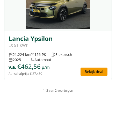
Lancia Ypsilon
LX 51 kWh
21.224 km
156 PK
Elektrisch
2025
Automaat
€
462,56
v.a.
p/m
Bekijk deal
Aanschafprijs:
€ 27.450
1
–
2
van
2
voertuigen