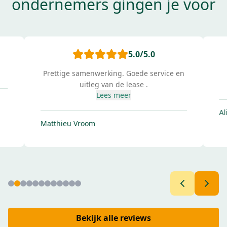
ondernemers gingen je voor
5.0
/5.0
Prettige samenwerking. Goede service en
uitleg van de lease .
Lees meer
Al
Matthieu Vroom
Bekijk alle reviews