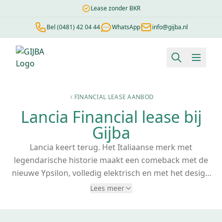
Lease zonder BKR
Bel (0481) 42 04 44
WhatsApp
info@gijba.nl
Financial lease berekenen
Negatieve BKR
Zonder BKR toetsi
FINANCIAL LEASE AANBOD
Lancia Financial lease bij
Gijba
Lancia keert terug. Het Italiaanse merk met
legendarische historie maakt een comeback met de
nieuwe Ypsilon, volledig elektrisch en met het design
waar Lancia om bekend staat. Met Lancia
financial
Lees meer
lease
via Gijba wordt je nieuwe Ypsilon direct
bedrijfseigendom. Op deze pagina vind je ons actuele