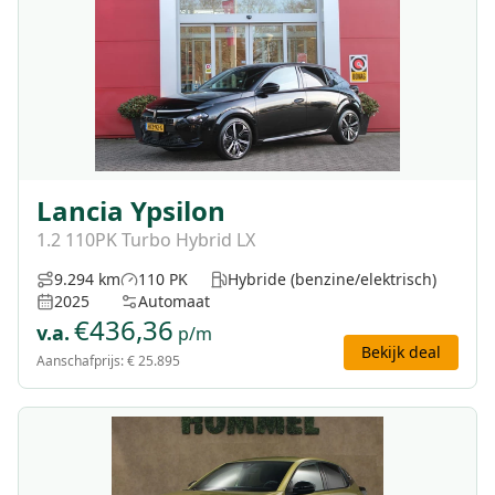
Lancia Ypsilon
1.2 110PK Turbo Hybrid LX
9.294 km
110 PK
Hybride (benzine/elektrisch)
2025
Automaat
€
436,36
v.a.
p/m
Bekijk deal
Aanschafprijs:
€ 25.895