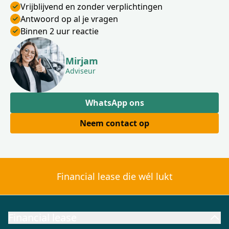
Vrijblijvend en zonder verplichtingen
Antwoord op al je vragen
Binnen 2 uur reactie
Mirjam
Adviseur
WhatsApp ons
Neem contact op
Financial lease die wél lukt
Financial lease
Financial lease aanbod
Financial lease berekenen
Wat is Fi