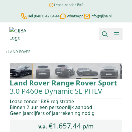
Lease zonder BKR
Bel (0481) 42 04 44
WhatsApp
info@gijba.nl
Financial lease berekenen
Negatieve BKR
Zonder BKR toetsi
LAND ROVER
1
/
10
Land Rover
Range Rover Sport
3.0 P460e Dynamic SE PHEV
Lease zonder BKR registratie
Binnen 2 uur een persoonlijk aanbod
Geen jaarcijfers of jaarrekening nodig
€
1.657,44
p/m
v.a.