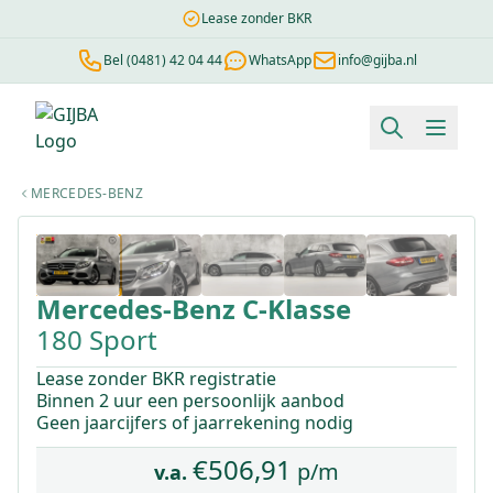
Lease zonder BKR
Bel (0481) 42 04 44
WhatsApp
info@gijba.nl
Financial lease berekenen
Negatieve BKR
Zonder BKR toetsi
MERCEDES-BENZ
1
/
37
Mercedes-Benz
C-Klasse
180 Sport
Lease zonder BKR registratie
Binnen 2 uur een persoonlijk aanbod
Geen jaarcijfers of jaarrekening nodig
€
506,91
p/m
v.a.