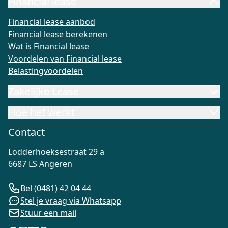
Financial lease
Financial lease aanbod
Financial lease berekenen
Wat is Fi
Financial lease aanbod
Financial lease berekenen
Wat is Financial lease
Voordelen van Financial lease
Belastingvoordelen
Zakelijke Lease
Hoe het werkt
Contact
Lodderhoeksestraat 29 a
6687 LS Angeren
Bel (0481) 42 04 44
Stel je vraag via Whatsapp
Stuur een mail