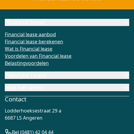
Financial lease
Financial lease aanbod
Financial lease berekenen
Wat is Fi
Financial lease aanbod
Financial lease berekenen
Wat is Financial lease
Voordelen van Financial lease
Belastingvoordelen
Zakelijke Lease
Hoe het werkt
Contact
Lodderhoeksestraat 29 a
6687 LS Angeren
Bel (0481) 42 04 44