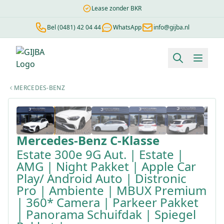
Lease zonder BKR
Bel (0481) 42 04 44
WhatsApp
info@gijba.nl
Financial lease berekenen
Negatieve BKR
Zonder BKR toetsi
MERCEDES-BENZ
1
/
50
Mercedes-Benz
C-Klasse
Estate 300e 9G Aut. | Estate |
AMG | Night Pakket | Apple Car
Play/ Android Auto | Distronic
Pro | Ambiente | MBUX Premium
| 360* Camera | Parkeer Pakket
| Panorama Schuifdak | Spiegel