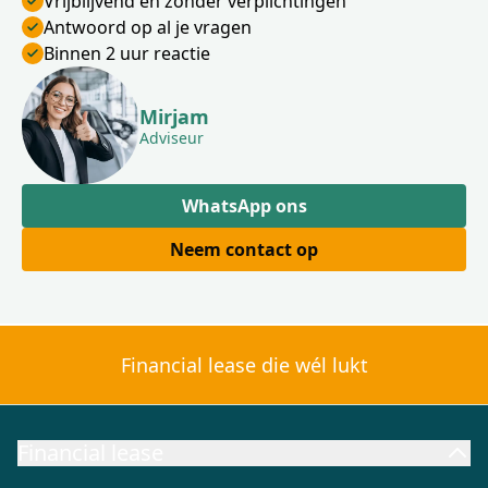
Vrijblijvend en zonder verplichtingen
Antwoord op al je vragen
Binnen 2 uur reactie
Mirjam
Adviseur
WhatsApp ons
Neem contact op
Financial lease die wél lukt
Financial lease
Financial lease aanbod
Financial lease berekenen
Wat is Fi