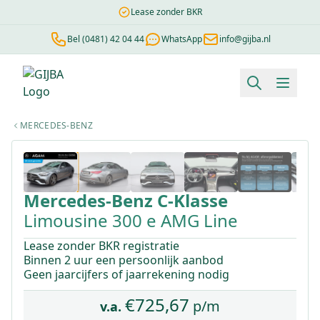
Lease zonder BKR
Bel (0481) 42 04 44
WhatsApp
info@gijba.nl
Financial lease berekenen
Negatieve BKR
Zonder BKR toetsi
MERCEDES-BENZ
1
/
25
Mercedes-Benz
C-Klasse
Limousine 300 e AMG Line
Lease zonder BKR registratie
Binnen 2 uur een persoonlijk aanbod
Geen jaarcijfers of jaarrekening nodig
€
725,67
p/m
v.a.