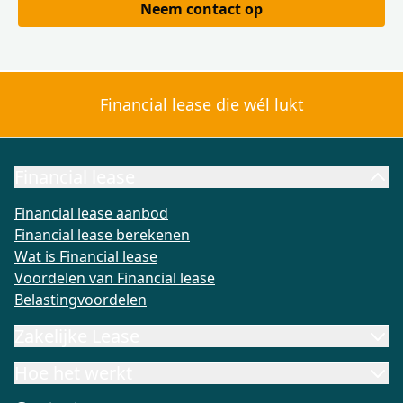
Neem contact op
Financial lease die wél lukt
Financial lease
Financial lease aanbod
Financial lease berekenen
Wat is Fi
Financial lease aanbod
Financial lease berekenen
Wat is Financial lease
Voordelen van Financial lease
Belastingvoordelen
Zakelijke Lease
Hoe het werkt