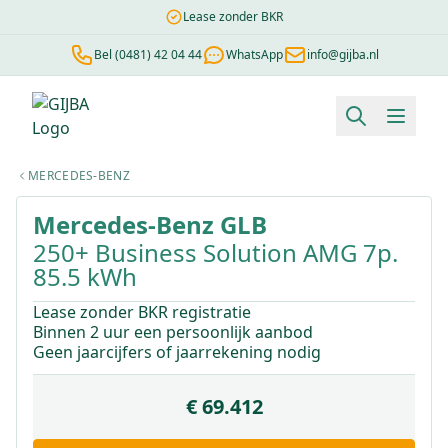
Lease zonder BKR
Bel (0481) 42 04 44
WhatsApp
info@gijba.nl
Financial lease berekenen
Negatieve BKR
Zonder BKR toetsi
MERCEDES-BENZ
1
/
1
Mercedes-Benz
GLB
250+ Business Solution AMG 7p.
85.5 kWh
Lease zonder BKR registratie
Binnen 2 uur een persoonlijk aanbod
Geen jaarcijfers of jaarrekening nodig
€ 69.412