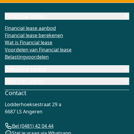
Financial lease
Financial lease aanbod
Financial lease berekenen
Wat is Fi
Financial lease aanbod
Financial lease berekenen
Wat is Financial lease
Voordelen van Financial lease
Belastingvoordelen
Zakelijke Lease
Hoe het werkt
Contact
Lodderhoeksestraat 29 a
6687 LS Angeren
Bel (0481) 42 04 44
Stel je vraag via Whatsapp