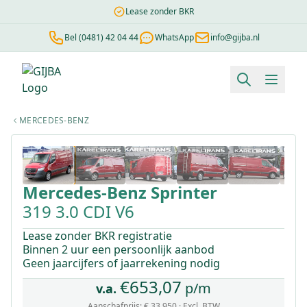
Lease zonder BKR
Bel (0481) 42 04 44
WhatsApp
info@gijba.nl
Financial lease berekenen
Negatieve BKR
Zonder BKR toetsi
MERCEDES-BENZ
1
/
19
Mercedes-Benz
Sprinter
319 3.0 CDI V6
Lease zonder BKR registratie
Binnen 2 uur een persoonlijk aanbod
Geen jaarcijfers of jaarrekening nodig
€
653,07
p/m
v.a.
Aanschafprijs:
€ 33.950
· Excl. BTW