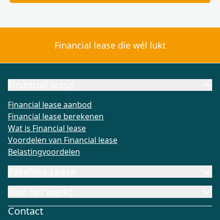
Financial lease die wél lukt
Financial lease
Financial lease aanbod
Financial lease berekenen
Wat is Fi
Financial lease aanbod
Financial lease berekenen
Wat is Financial lease
Voordelen van Financial lease
Belastingvoordelen
Zakelijke Lease
Hoe het werkt
Contact