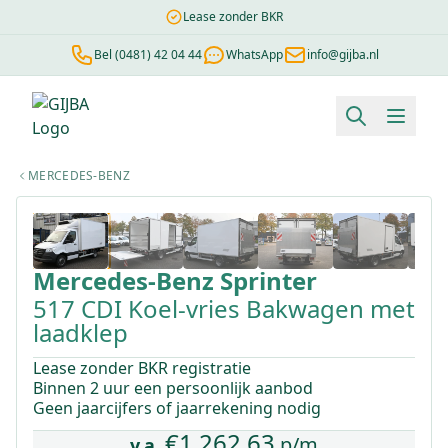
Lease zonder BKR
Bel (0481) 42 04 44
WhatsApp
info@gijba.nl
Financial lease berekenen
Negatieve BKR
Zonder BKR toetsi
MERCEDES-BENZ
1
/
18
Mercedes-Benz
Sprinter
517 CDI Koel-vries Bakwagen met
laadklep
Lease zonder BKR registratie
Binnen 2 uur een persoonlijk aanbod
Geen jaarcijfers of jaarrekening nodig
€
1.262,63
p/m
v.a.