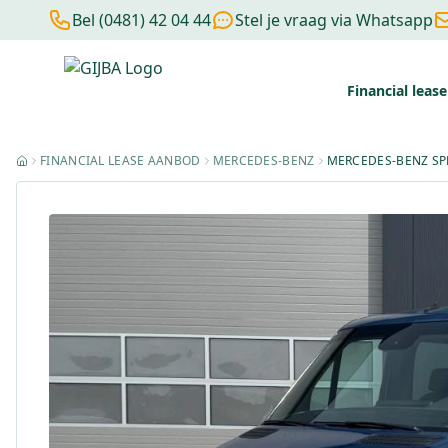
Bel (0481) 42 04 44
Stel je vraag via Whatsapp
Financial lease
Financial lease berekenen
Negatieve BKR
Zonder BKR toetsi
FINANCIAL LEASE AANBOD
MERCEDES-BENZ
MERCEDES-BENZ SP
HOME