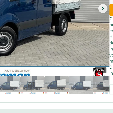
G
h
e
H
d
i
v
m
D
1
/
42
i