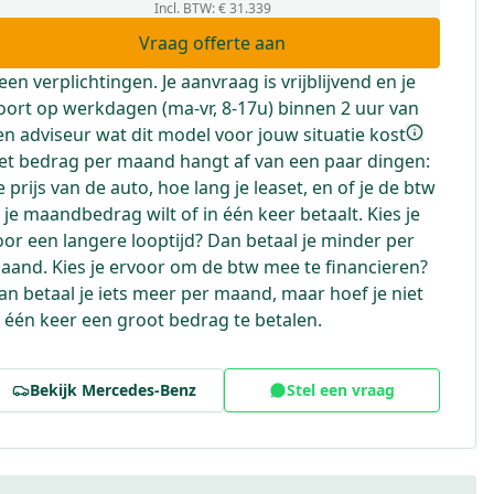
Incl. BTW
:
€ 31.339
Vraag offerte aan
een verplichtingen. Je aanvraag is vrijblijvend en je
oort op werkdagen (ma-vr, 8-17u) binnen 2 uur van
en adviseur wat dit model voor jouw situatie kost
et bedrag per maand hangt af van een paar dingen:
e prijs van de auto, hoe lang je leaset, en of je de btw
n je maandbedrag wilt of in één keer betaalt. Kies je
oor een langere looptijd? Dan betaal je minder per
aand. Kies je ervoor om de btw mee te financieren?
an betaal je iets meer per maand, maar hoef je niet
n één keer een groot bedrag te betalen.
Bekijk
Mercedes-Benz
Stel een vraag