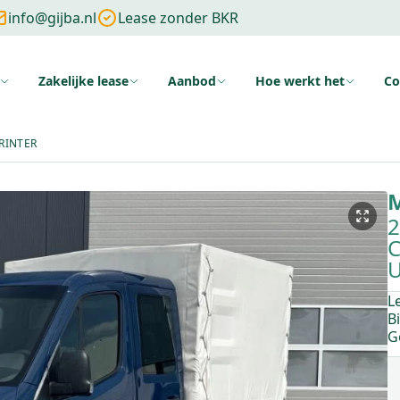
info@gijba.nl
Lease zonder BKR
Zakelijke lease
Aanbod
Hoe werkt het
Co
ng
Zonder cijfers
Zonder aanbetaling
Wat is financial lease
Voo
RINTER
M
2
C
L
B
G