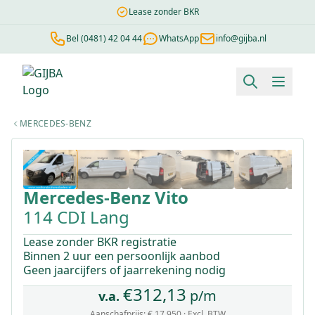
Lease zonder BKR
Bel (0481) 42 04 44
WhatsApp
info@gijba.nl
Financial lease berekenen
Negatieve BKR
Zonder BKR toetsi
MERCEDES-BENZ
1
/
21
Mercedes-Benz
Vito
114 CDI Lang
Lease zonder BKR registratie
Binnen 2 uur een persoonlijk aanbod
Geen jaarcijfers of jaarrekening nodig
€
312,13
p/m
v.a.
Aanschafprijs:
€ 17.950
· Excl. BTW