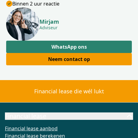
Binnen 2 uur reactie
Mirjam
Adviseur
WhatsApp ons
Neem contact op
Financial lease die wél lukt
Financial lease
Financial lease aanbod
Financial lease berekenen
Wat is Fi
Financial lease aanbod
Financial lease berekenen