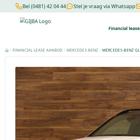
Bel (0481) 42 04 44
Stel je vraag via Whatsapp
Financial lease
Financial lease berekenen
Negatieve BKR
Zonder BKR toetsi
FINANCIAL LEASE AANBOD
MERCEDES-BENZ
MERCEDES-BENZ GL
HOME