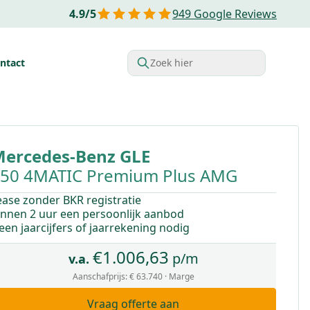
4.9
/
5
949
Google Reviews
ntact
Zoek hier
rdelen van Financial lease
Belastingvoordelen
Startende o
ercedes-Benz
GLE
50 4MATIC Premium Plus AMG
ease zonder BKR registratie
innen 2 uur een persoonlijk aanbod
een jaarcijfers of jaarrekening nodig
€
1.006,63
p/m
v.a.
Aanschafprijs:
€ 63.740
· Marge
Vraag offerte aan