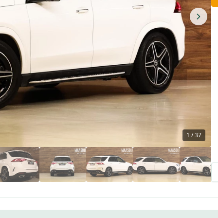
1
/
37