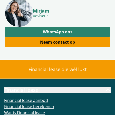
Mirjam
Adviseur
WhatsApp ons
Neem contact op
Financial lease die wél lukt
Financial lease
Financial lease aanbod
Financial lease berekenen
Wat is Fi
Financial lease aanbod
Financial lease berekenen
Wat is Financial lease