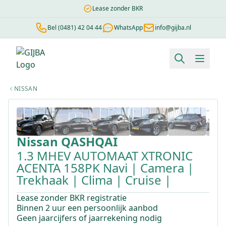
Lease zonder BKR
Bel (0481) 42 04 44
WhatsApp
info@gijba.nl
Financial lease berekenen
Negatieve BKR
Zonder BKR toetsi
NISSAN
1
/
48
Nissan
QASHQAI
1.3 MHEV AUTOMAAT XTRONIC
ACENTA 158PK Navi | Camera |
Trekhaak | Clima | Cruise |
Lease zonder BKR registratie
Binnen 2 uur een persoonlijk aanbod
Geen jaarcijfers of jaarrekening nodig