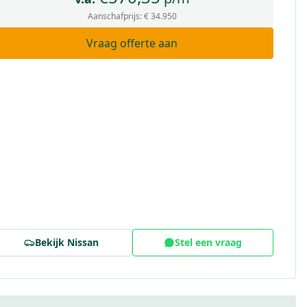
Aanschafprijs:
€ 34.950
Vraag offerte aan
Bekijk
Nissan
Stel een vraag