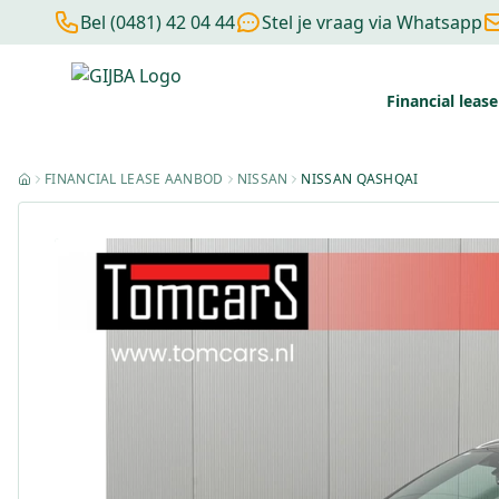
Bel (0481) 42 04 44
Stel je vraag via Whatsapp
Financial lease
Financial lease berekenen
Negatieve BKR
Zonder BKR toetsi
FINANCIAL LEASE AANBOD
NISSAN
NISSAN QASHQAI
HOME