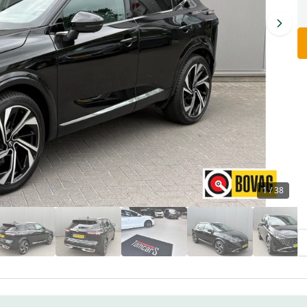
1
/
38