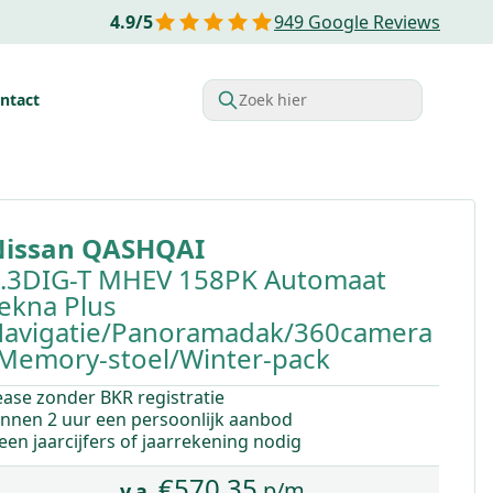
4.9
/
5
949
Google Reviews
ntact
Zoek hier
rdelen van Financial lease
Belastingvoordelen
Startende o
issan
QASHQAI
.3DIG-T MHEV 158PK Automaat
ekna Plus
avigatie/Panoramadak/360camera
Memory-stoel/Winter-pack
ease zonder BKR registratie
innen 2 uur een persoonlijk aanbod
een jaarcijfers of jaarrekening nodig
€
570,35
p/m
v.a.