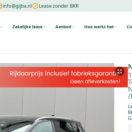
info@gijba.nl
Lease zonder BKR
Zakelijke lease
Aanbod
Hoe werkt het
Co
ng
Zonder cijfers
Zonder aanbetaling
Wat is financial lease
Voo
N
1
T
N
/
L
B
G