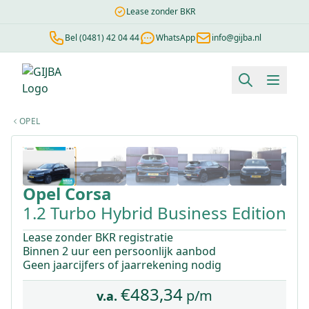
Lease zonder BKR
Bel (0481) 42 04 44
WhatsApp
info@gijba.nl
Financial lease berekenen
Negatieve BKR
Zonder BKR toetsi
OPEL
1
/
26
Opel
Corsa
1.2 Turbo Hybrid Business Edition
Lease zonder BKR registratie
Binnen 2 uur een persoonlijk aanbod
Geen jaarcijfers of jaarrekening nodig
€
483,34
p/m
v.a.