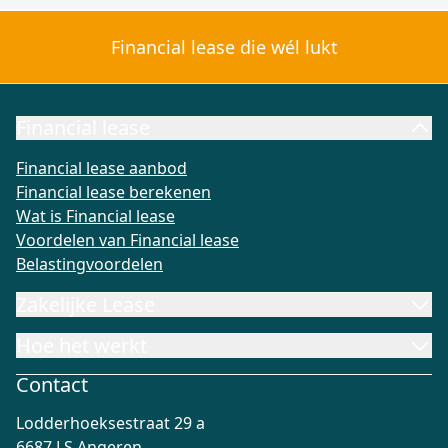
Financial lease die wél lukt
Financial lease
Financial lease aanbod
Financial lease berekenen
Wat is Fi
Financial lease aanbod
Financial lease berekenen
Wat is Financial lease
Voordelen van Financial lease
Belastingvoordelen
Zakelijke Lease
Hoe het werkt
Contact
Lodderhoeksestraat 29 a
6687 LS Angeren