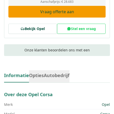
Aanschafprijs:
€ 28.683
Vraag offerte aan
Bekijk
Opel
Stel een vraag
Onze klanten beoordelen ons met een
Informatie
Opties
Autobedrijf
Over deze
Opel Corsa
Merk
Opel
Model
Corsa