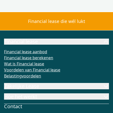
Financial lease die wél lukt
Financial lease
Financial lease aanbod
Financial lease berekenen
Wat is Fi
Financial lease aanbod
Financial lease berekenen
Wat is Financial lease
Voordelen van Financial lease
Belastingvoordelen
Zakelijke Lease
Hoe het werkt
Contact