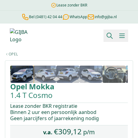
Lease zonder BKR
Bel (0481) 42 04 44
WhatsApp
info@gijba.nl
Financial lease berekenen
Negatieve BKR
Zonder BKR toetsi
OPEL
1
/
31
Opel
Mokka
1.4 T Cosmo
Lease zonder BKR registratie
Binnen 2 uur een persoonlijk aanbod
Geen jaarcijfers of jaarrekening nodig
€
309,12
p/m
v.a.