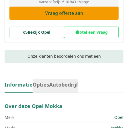
Aanschafprijs:
€ 10.943
· Marge
Vraag offerte aan
Bekijk
Opel
Stel een vraag
Onze klanten beoordelen ons met een
Informatie
Opties
Autobedrijf
Over deze
Opel Mokka
Merk
Opel
Model
Mokka