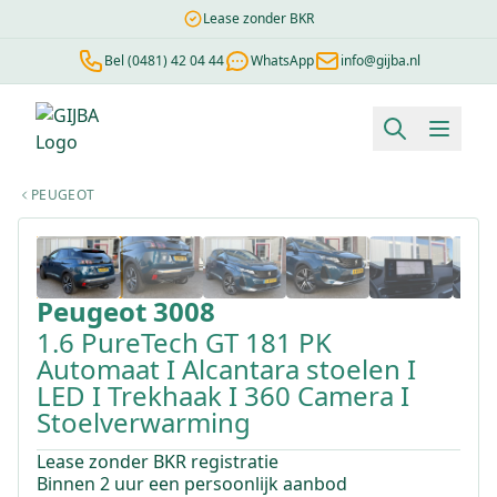
Lease zonder BKR
Bel (0481) 42 04 44
WhatsApp
info@gijba.nl
Financial lease berekenen
Negatieve BKR
Zonder BKR toetsi
PEUGEOT
1
/
31
Peugeot
3008
1.6 PureTech GT 181 PK
Automaat I Alcantara stoelen I
LED I Trekhaak I 360 Camera I
Stoelverwarming
Lease zonder BKR registratie
Binnen 2 uur een persoonlijk aanbod