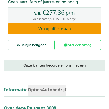
Geen jaarcijfers of jaarrekening nodig
€
277,36
p/m
v.a.
Aanschafprijs:
€ 15.950
· Marge
Vraag offerte aan
Bekijk
Peugeot
Stel een vraag
Onze klanten beoordelen ons met een
Informatie
Opties
Autobedrijf
Over deze
Peugeot 3008