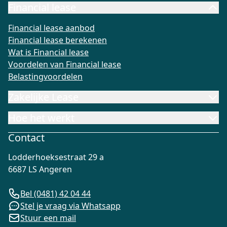
Financial lease
Financial lease aanbod
Financial lease berekenen
Wat is Fi
Financial lease aanbod
Financial lease berekenen
Wat is Financial lease
Voordelen van Financial lease
Belastingvoordelen
Zakelijke Lease
Hoe het werkt
Contact
Lodderhoeksestraat 29 a
6687 LS Angeren
Bel (0481) 42 04 44
Stel je vraag via Whatsapp
Stuur een mail