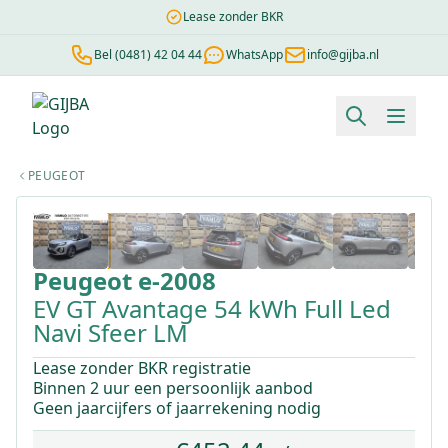
Lease zonder BKR
Bel (0481) 42 04 44
WhatsApp
info@gijba.nl
Financial lease berekenen
Negatieve BKR
Zonder BKR toetsi
PEUGEOT
1
/
21
Peugeot
e-2008
EV GT Avantage 54 kWh Full Led
Navi Sfeer LM
Lease zonder BKR registratie
Binnen 2 uur een persoonlijk aanbod
Geen jaarcijfers of jaarrekening nodig