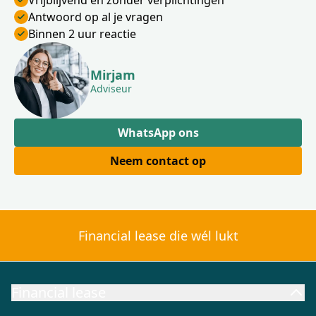
Vrijblijvend en zonder verplichtingen
Antwoord op al je vragen
Binnen 2 uur reactie
Mirjam
Adviseur
WhatsApp ons
Neem contact op
Financial lease die wél lukt
Financial lease
Financial lease aanbod
Financial lease berekenen
Wat is Fi