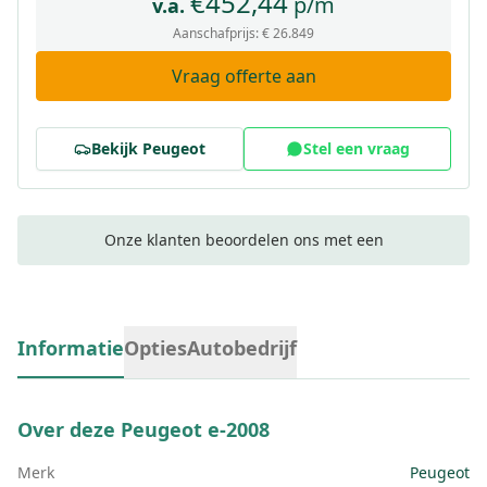
€
452,44
p/m
v.a.
Aanschafprijs:
€ 26.849
Vraag offerte aan
Bekijk
Peugeot
Stel een vraag
Onze klanten beoordelen ons met een
Informatie
Opties
Autobedrijf
Over deze
Peugeot e-2008
Merk
Peugeot