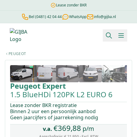
Lease zonder BKR
Bel (0481) 42 04 44
WhatsApp
info@gijba.nl
Financial lease berekenen
Negatieve BKR
Zonder BKR toetsi
PEUGEOT
1
/
21
Peugeot
Expert
1.5 BlueHDi 120PK L2 EURO 6
Lease zonder BKR registratie
Binnen 2 uur een persoonlijk aanbod
Geen jaarcijfers of jaarrekening nodig
€
369,88
p/m
v.a.
Aanschafprijs:
€ 21.950
· Excl. BTW