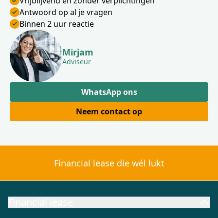
Vrijblijvend en zonder verplichtingen
Antwoord op al je vragen
Binnen 2 uur reactie
Mirjam
Adviseur
WhatsApp ons
Neem contact op
Financial lease die wél lukt
Financial lease
Financial lease aanbod
Financial lease berekenen
Wat is Fi