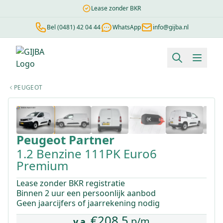
Lease zonder BKR
Bel (0481) 42 04 44
WhatsApp
info@gijba.nl
Financial lease berekenen
Negatieve BKR
Zonder BKR toetsi
PEUGEOT
1
/
37
Peugeot
Partner
1.2 Benzine 111PK Euro6
Premium
Lease zonder BKR registratie
Binnen 2 uur een persoonlijk aanbod
Geen jaarcijfers of jaarrekening nodig
€
208,5
p/m
v.a.