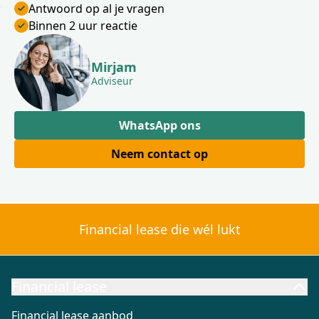
Antwoord op al je vragen
Binnen 2 uur reactie
Mirjam
Adviseur
WhatsApp ons
Neem contact op
Financial lease die wél lukt
Financial lease
Financial lease aanbod
Financial lease berekenen
Wat is Fi
Financial lease aanbod