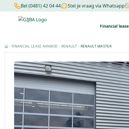
Bel (0481) 42 04 44
Stel je vraag via Whatsapp
Financial lease
Financial lease berekenen
Negatieve BKR
Zonder BKR toetsi
FINANCIAL LEASE AANBOD
RENAULT
RENAULT MASTER
HOME