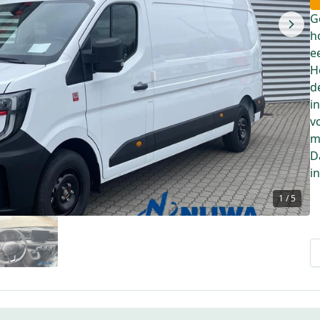
G
h
e
H
d
i
v
m
D
i
1
/
5