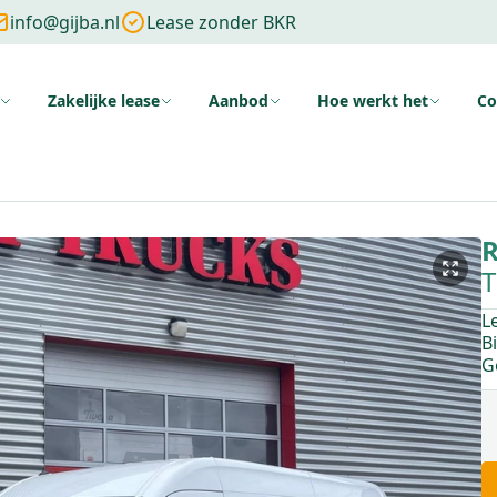
info@gijba.nl
Lease zonder BKR
Zakelijke lease
Aanbod
Hoe werkt het
Co
ng
Zonder cijfers
Zonder aanbetaling
Wat is financial lease
Voo
R
T
L
B
G