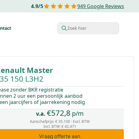
4.9
/
5
949
Google Reviews
ntact
Zoek hier
rdelen van Financial lease
Belastingvoordelen
Startende o
enault
Master
35 150 L3H2
ease zonder BKR registratie
innen 2 uur een persoonlijk aanbod
een jaarcijfers of jaarrekening nodig
€
572,8
p/m
v.a.
Aanschafprijs:
€ 35.100
· Excl. BTW
Incl. BTW
:
€ 42.471
Vraag offerte aan