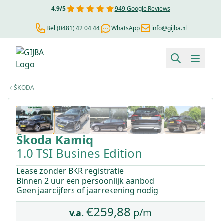
4.9
/
5
949
Google Reviews
Bel (0481) 42 04 44
WhatsApp
info@gijba.nl
Financial lease berekenen
Negatieve BKR
Zonder BKR toetsi
ŠKODA
1
/
49
Škoda
Kamiq
1.0 TSI Busines Edition
Lease zonder BKR registratie
Binnen 2 uur een persoonlijk aanbod
Geen jaarcijfers of jaarrekening nodig
€
259,88
p/m
v.a.