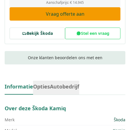
Aanschafprijs:
€ 14.945
Vraag offerte aan
Bekijk
Škoda
Stel een vraag
Onze klanten beoordelen ons met een
Informatie
Opties
Autobedrijf
Over deze
Škoda Kamiq
Merk
Škoda