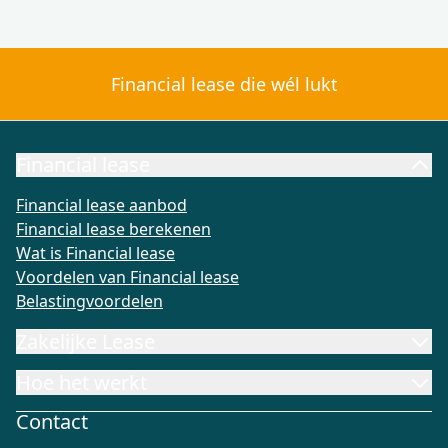
Financial lease die wél lukt
Financial lease
Financial lease aanbod
Financial lease berekenen
Wat is Fi
Financial lease aanbod
Financial lease berekenen
Wat is Financial lease
Voordelen van Financial lease
Belastingvoordelen
Zakelijke Lease
Hoe het werkt
Contact