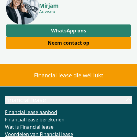
Mirjam
Adviseur
WhatsApp ons
Neem contact op
Financial lease die wél lukt
Financial lease
Financial lease aanbod
Financial lease berekenen
Wat is Fi
Financial lease aanbod
Financial lease berekenen
Wat is Financial lease
Voordelen van Financial lease