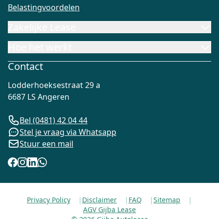
Belastingvoordelen
Zakelijke Lease
Hoe het werkt
Contact
Lodderhoeksestraat 29 a
6687 LS Angeren
Bel (0481) 42 04 44
Stel je vraag via Whatsapp
Stuur een mail
Privacy Policy
|
Disclaimer
|
FAQ
|
Sitemap
|
AGV Gijba Lease