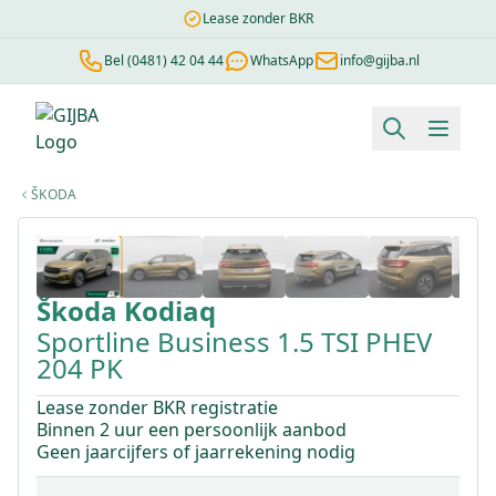
Lease zonder BKR
Bel (0481) 42 04 44
WhatsApp
info@gijba.nl
Financial lease berekenen
Negatieve BKR
Zonder BKR toetsi
ŠKODA
1
/
36
Škoda
Kodiaq
Sportline Business 1.5 TSI PHEV
204 PK
Lease zonder BKR registratie
Binnen 2 uur een persoonlijk aanbod
Geen jaarcijfers of jaarrekening nodig