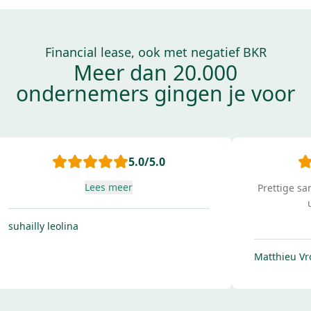
Financial lease, ook met negatief BKR
Meer dan 20.000
ondernemers gingen je voor
5.0
/5.0
Prettige samenwerking. Goede service en
uitleg van de lease .
Lees meer
A
Matthieu Vroom