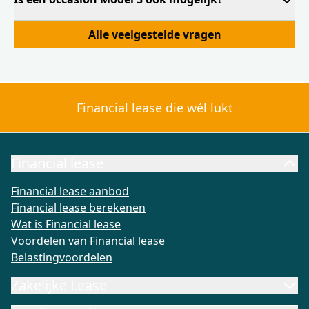
Alle veelgestelde vragen
Financial lease die wél lukt
Financial lease
Financial lease aanbod
Financial lease berekenen
Wat is Fi
Financial lease aanbod
Financial lease berekenen
Wat is Financial lease
Voordelen van Financial lease
Belastingvoordelen
Zakelijke Lease