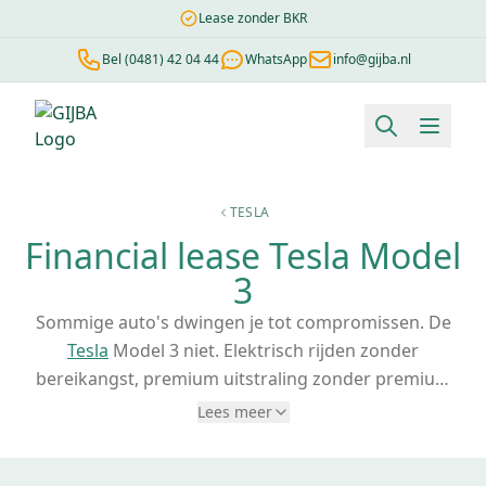
Lease zonder BKR
Bel (0481) 42 04 44
WhatsApp
info@gijba.nl
Financial lease berekenen
Negatieve BKR
Zonder BKR toetsi
TESLA
Financial lease Tesla Model
3
Sommige auto's dwingen je tot compromissen. De
Tesla
Model 3 niet. Elektrisch rijden zonder
bereikangst, premium uitstraling zonder premium
brandstofkosten en Tesla's complete
Lees meer
technologiepakket in een sedan die past bij zakelijk
gebruik. Een Tesla Model 3 leasen is voor veel