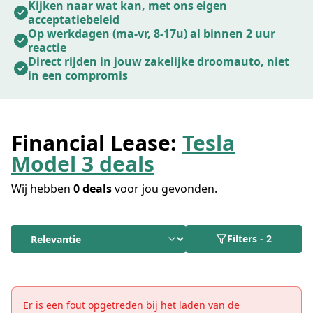
ondernemers de logische stap naar elektrisch. Bij
Kijken naar wat kan, met ons eigen
acceptatiebeleid
Gijba regelen we de financial lease van een Tesla
Op werkdagen (ma-vr, 8-17u) al binnen 2 uur
Model 3 voor zzp'ers en mkb'ers.
reactie
Direct rijden in jouw zakelijke droomauto, niet
in een compromis
Financial Lease:
Tesla
Model 3 deals
Wij hebben
0 deals
voor jou gevonden.
Filters
-
2
Er is een fout opgetreden bij het laden van de