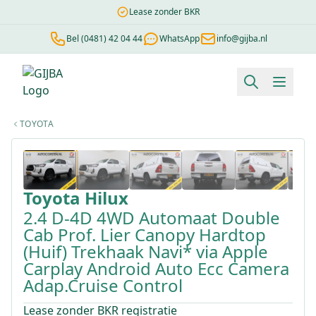
Lease zonder BKR
Bel (0481) 42 04 44
WhatsApp
info@gijba.nl
Financial lease berekenen
Negatieve BKR
Zonder BKR toetsi
TOYOTA
1
/
49
Toyota
Hilux
2.4 D-4D 4WD Automaat Double
Cab Prof. Lier Canopy Hardtop
(Huif) Trekhaak Navi* via Apple
Carplay Android Auto Ecc Camera
Adap.Cruise Control
Lease zonder BKR registratie