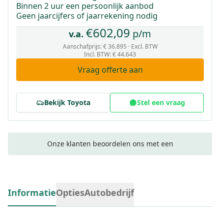
Binnen 2 uur een persoonlijk aanbod
Geen jaarcijfers of jaarrekening nodig
€
602,09
p/m
v.a.
Aanschafprijs:
€ 36.895
· Excl. BTW
Incl. BTW
:
€ 44.643
Vraag offerte aan
Bekijk
Toyota
Stel een vraag
Onze klanten beoordelen ons met een
Informatie
Opties
Autobedrijf