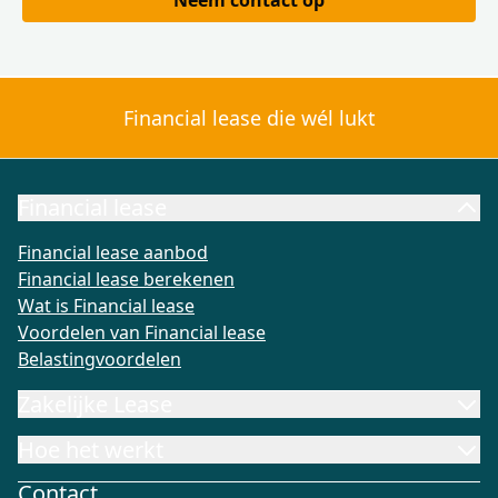
Neem contact op
Financial lease die wél lukt
Financial lease
Financial lease aanbod
Financial lease berekenen
Wat is Fi
Financial lease aanbod
Financial lease berekenen
Wat is Financial lease
Voordelen van Financial lease
Belastingvoordelen
Zakelijke Lease
Hoe het werkt
Contact