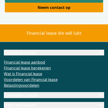
Neem contact op
Financial lease die wél lukt
Financial lease
Financial lease aanbod
Financial lease berekenen
Wat is Fi
Financial lease aanbod
Financial lease berekenen
Wat is Financial lease
Voordelen van Financial lease
Belastingvoordelen
Zakelijke Lease
Hoe het werkt