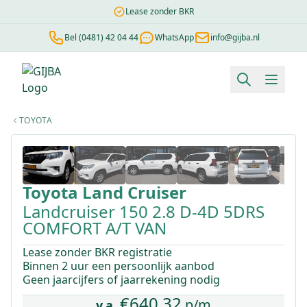
Lease zonder BKR
Bel (0481) 42 04 44
WhatsApp
info@gijba.nl
Financial lease berekenen
Negatieve BKR
Zonder BKR toetsi
TOYOTA
1
/
24
Toyota
Land Cruiser
Landcruiser 150 2.8 D-4D 5DRS
COMFORT A/T VAN
Lease zonder BKR registratie
Binnen 2 uur een persoonlijk aanbod
Geen jaarcijfers of jaarrekening nodig
€
640,32
p/m
v.a.