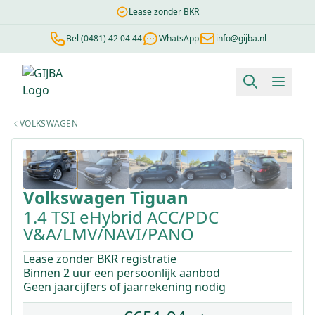
Lease zonder BKR
Bel (0481) 42 04 44
WhatsApp
info@gijba.nl
Financial lease berekenen
Negatieve BKR
Zonder BKR toetsi
VOLKSWAGEN
1
/
45
Volkswagen
Tiguan
1.4 TSI eHybrid ACC/PDC
V&A/LMV/NAVI/PANO
Lease zonder BKR registratie
Binnen 2 uur een persoonlijk aanbod
Geen jaarcijfers of jaarrekening nodig