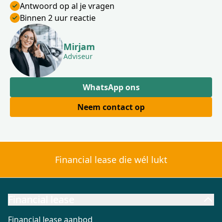
Antwoord op al je vragen
Binnen 2 uur reactie
Mirjam
Adviseur
WhatsApp ons
Neem contact op
Financial lease die wél lukt
Financial lease
Financial lease aanbod
Financial lease berekenen
Wat is Fi
Financial lease aanbod