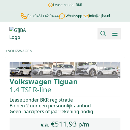
Lease zonder BKR
Bel (0481) 42 04 44
WhatsApp
info@gijba.nl
Financial lease berekenen
Negatieve BKR
Zonder BKR toetsi
VOLKSWAGEN
1
/
41
Volkswagen
Tiguan
1.4 TSI R-line
Lease zonder BKR registratie
Binnen 2 uur een persoonlijk aanbod
Geen jaarcijfers of jaarrekening nodig
€
511,93
p/m
v.a.