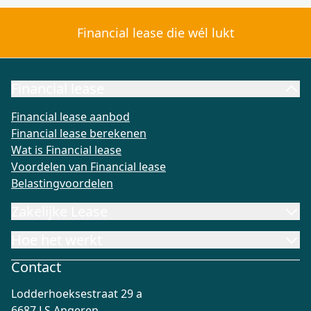
Financial lease die wél lukt
Financial lease
Financial lease aanbod
Financial lease berekenen
Wat is Fi
Financial lease aanbod
Financial lease berekenen
Wat is Financial lease
Voordelen van Financial lease
Belastingvoordelen
Zakelijke Lease
Hoe het werkt
Contact
Lodderhoeksestraat 29 a
6687 LS Angeren