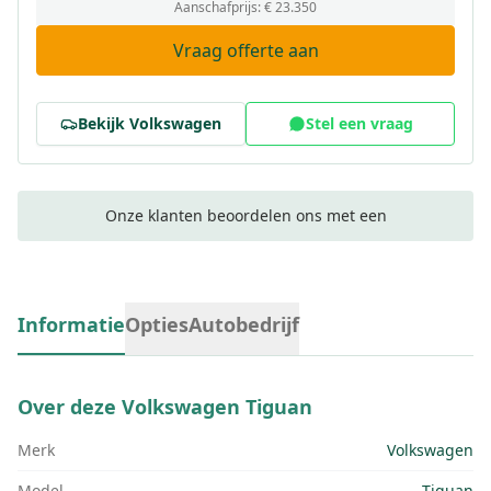
Aanschafprijs:
€ 23.350
Vraag offerte aan
Bekijk
Volkswagen
Stel een vraag
Onze klanten beoordelen ons met een
Informatie
Opties
Autobedrijf
Over deze
Volkswagen Tiguan
Merk
Volkswagen
Model
Tiguan