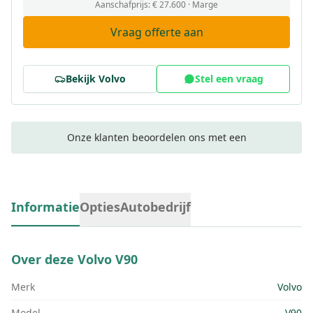
Aanschafprijs:
€ 27.600
· Marge
Vraag offerte aan
Bekijk
Volvo
Stel een vraag
Onze klanten beoordelen ons met een
Informatie
Opties
Autobedrijf
Over deze
Volvo V90
Merk
Volvo
Model
V90