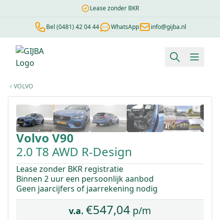
Lease zonder BKR
Bel (0481) 42 04 44
WhatsApp
info@gijba.nl
Financial lease berekenen
Negatieve BKR
Zonder BKR toetsi
VOLVO
1
/
39
Volvo
V90
2.0 T8 AWD R-Design
Lease zonder BKR registratie
Binnen 2 uur een persoonlijk aanbod
Geen jaarcijfers of jaarrekening nodig
€
547,04
p/m
v.a.