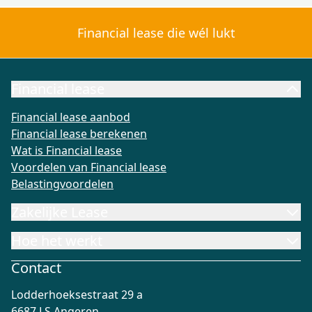
Financial lease die wél lukt
Financial lease
Financial lease aanbod
Financial lease berekenen
Wat is Fi
Financial lease aanbod
Financial lease berekenen
Wat is Financial lease
Voordelen van Financial lease
Belastingvoordelen
Zakelijke Lease
Hoe het werkt
Contact
Lodderhoeksestraat 29 a
6687 LS Angeren