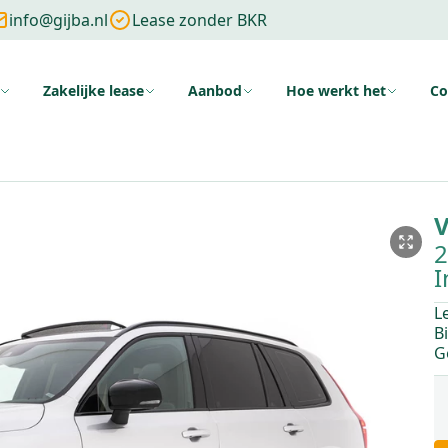
info@gijba.nl
Lease zonder BKR
Zakelijke lease
Aanbod
Hoe werkt het
Co
ng
Zonder cijfers
Zonder aanbetaling
Wat is financial lease
Voo
V
2
I
L
B
G