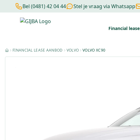
Bel (0481) 42 04 44
Stel je vraag via Whatsapp
Financial lease
Financial lease berekenen
Negatieve BKR
Zonder BKR toetsi
FINANCIAL LEASE AANBOD
VOLVO
VOLVO XC90
HOME