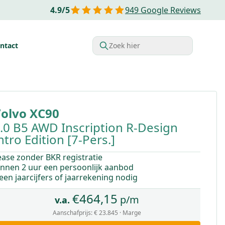
4.9
/
5
949
Google Reviews
ntact
Zoek hier
rdelen van Financial lease
Belastingvoordelen
Startende o
olvo
XC90
.0 B5 AWD Inscription R-Design
ntro Edition [7-Pers.]
ease zonder BKR registratie
innen 2 uur een persoonlijk aanbod
een jaarcijfers of jaarrekening nodig
€
464,15
p/m
v.a.
Aanschafprijs:
€ 23.845
· Marge