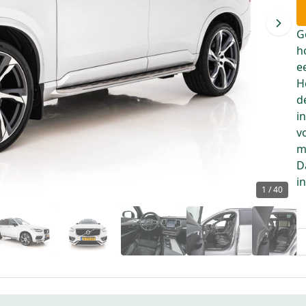
G
h
e
H
d
i
v
m
D
i
1
/
40